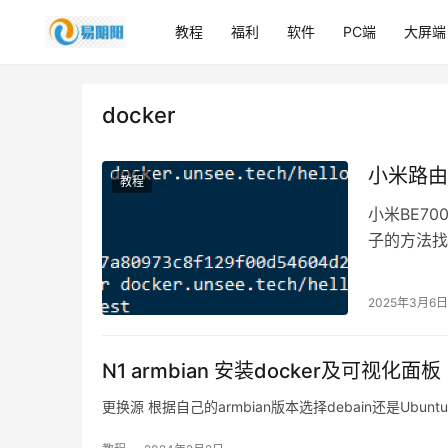
教程
福利
软件
PC端
大屏端
docker
小米路由器
教程
小米BE7
子的方法找不
运气直接…
2025年3月6日
N1 armbian 安装docker及可视化面板
更换源 根据自己的armbian版本选择debain还是Ubuntu我的是J