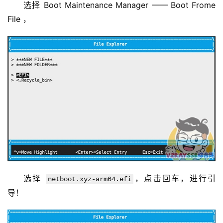
选择 Boot Maintenance Manager —— Boot Frome 
File ，
选择 
，点击回车，进行引
netboot.xyz-arm64.efi
导！